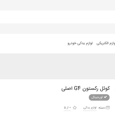
وازم الکتریکی
لوازم یدکی خودرو
کوئل رکستون G4 اصلی
اورجینال
دسته:
لوازم یدکی
0 از 5