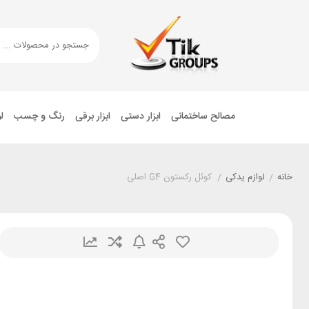
مصالح ساختمانی
ابزار دستی
ابزار برقی
رنگ و چسب
ل
خانه
/
لوازم یدکی
/
کوئل رکستون G4 اصلی