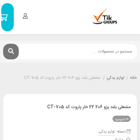
سبد
0
خرید
۰
تومان
م یدکی
/
مشعلی بلند پژو 206 22 خار پاروت کد CT-705
 22 خار پاروت کد CT-705
ود
:
لوازم یدکی