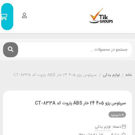
سبد
0
خرید
۰
تومان
م یدکی
/
سرپلوس پژو 405 24 خار ABS پاروت کد CT-833A
AB پاروت کد CT-833A
ود
:
لوازم یدکی
1 فروش موفق