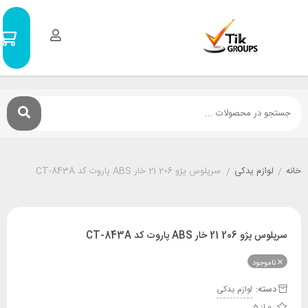
سبد
0
خرید
۰
تومان
م یدکی
/
سرپلوس پژو 206 21 خار ABS پاروت کد CT-843A
AB پاروت کد CT-843A
ود
:
لوازم یدکی