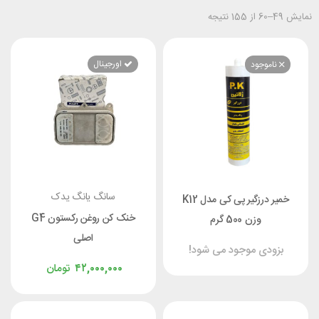
اورجینال
موجود
سانگ یانگ یدک
خمیر درزگیر پی کی مدل K12
خنک کن روغن رکستون G4
وزن 500 گرم
اصلی
دی موجود می شود!
۴۲,۰۰۰,۰۰۰
تومان