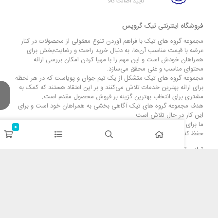
تایید اصالت کالا
 اینترنتی تیک گروپس
گروه های تیک با فراهم آوردن تنوع معقولی از محصولات در کنار
 قیمت مناسب آن‌ها، به دنبال خرید راحت و رضایت‌بخش برای
 خودش است و این مهم را با مهیا کردن امکان بررسی ارائه
مناسب و غنی محقق می‌سازد.
گروه های تیک متشکل از یک تیم جوان و پویاست که در هر لحظه
ائه بهترین خدمات تلاش می‌کنند و بر این اعتقاد هستند که کمک به
رای انتخاب بهترین گزینه بر فروش محصول مقدم است.
وعه گروه های تیک آگاهی بخشی به همراهان خود است و برای
 در حال تلاش است.
رسیدن به توجه شما تلاش زیادی کرده‌ایم، امیدواریم بتوانیم آن را
0
م!
ت هماهنگی : ۲۲۳۶۹۶۳۱-۰۲۱ – ۰۹۱۲۴۰۳۵۱۳۰
مشتریان
دسته بندی ها
ه پرسش‌های متداول
وبلاگ
 بازگرداندن کالا
آرشیو محصولات
ستفاده
برندها