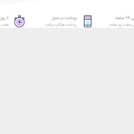
اعته
پرداخت در محل
۷ روز ضمانت بازگشت
ی هفت روز هفته
پرداخت هنگام دریافت
هفت رو
خدمات مشتریان
دسته بندی ها
در کنار عرضه با قیمت
پاسخ به پرسش‌های
وبلاگ
ن خودش است و این مهم
متداول
آرشیو محصولات
‌سازد.
رویه‌های بازگرداندن کالا
برندها
ر لحظه برای ارائه
شرایط استفاده
حساب من
مشتری برای انتخاب
حریم خصوصی
 برای این کار در حال
یم آن را حفظ کنیم!